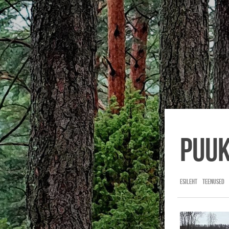
PUUK
ESILEHT
TEENUSED